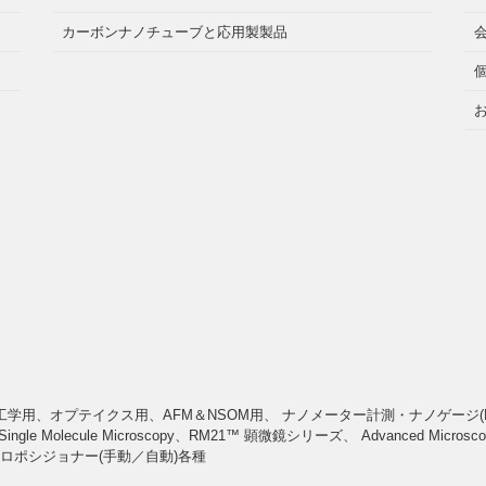
カーボンナノチューブと応用製製品
、オプテイクス用、AFM＆NSOM用、 ナノメーター計測・ナノゲージ(Nano
le Microscopy、RM21™ 顕微鏡シリーズ、 Advanced Microscope、Class
イクロポシジョナー(手動／自動)各種