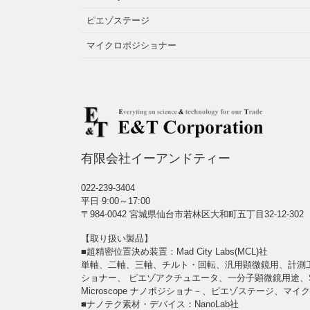
ピエゾステージ
マイクロポジショナー
有限会社イーアンドティー
022-239-3404
平日 9:00～17:00
〒984-0042 宮城県仙台市若林区大和町五丁目32-12-302
【取り扱い製品】
■超精密位置決め装置：Mad City Labs(MCL)社
単軸、二軸、三軸、チルト・回転、汎用顕微鏡用、計測工学用
ショナー、 ピエゾアクチュエータ、一分子顕微鏡用途、Single Molecu
Microscope ナノポジショナ－、ピエゾステージ、マ
■ナノテク素材・デバイス：NanoLab社