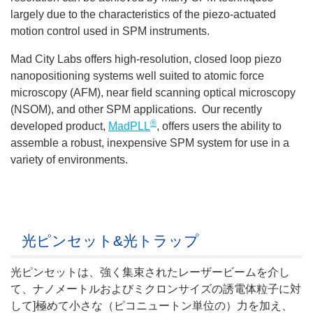
largely due to the characteristics of the piezo-actuated
motion control used in SPM instruments.
Mad City Labs offers high-resolution, closed loop piezo
nanopositioning systems well suited to atomic force
microscopy (AFM), near field scanning optical microscopy
(NSOM), and other SPM applications. Our recently
®
developed product,
MadPLL
, offers users the ability to
assemble a robust, inexpensive SPM system for use in a
variety of environments.
光ピンセット&光トラップ
光ピンセットは、強く集束されたレーザービームを介し
て、ナノメートルおよびミクロンサイズの誘電体粒子に対
して]極めて小さな（ピコニュートン単位の）力を加え、