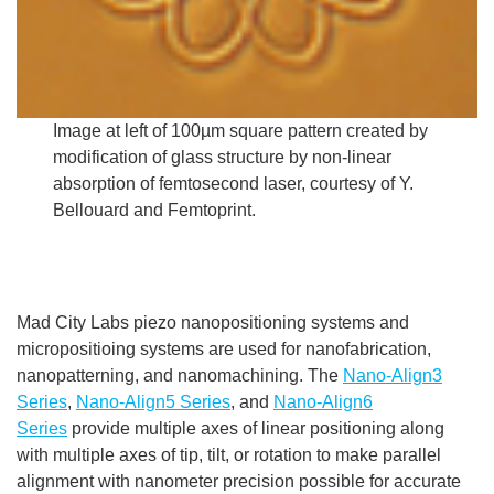
Image at left of 100µm square pattern created by
modification of glass structure by non-linear
absorption of femtosecond laser, courtesy of Y.
Bellouard and Femtoprint.
Mad City Labs piezo nanopositioning systems and
micropositioing systems are used for nanofabrication,
nanopatterning, and nanomachining. The
Nano-Align3
Series
,
Nano-Align5 Series
, and
Nano-Align6
Series
provide multiple axes of linear positioning along
with multiple axes of tip, tilt, or rotation to make parallel
alignment with nanometer precision possible for accurate