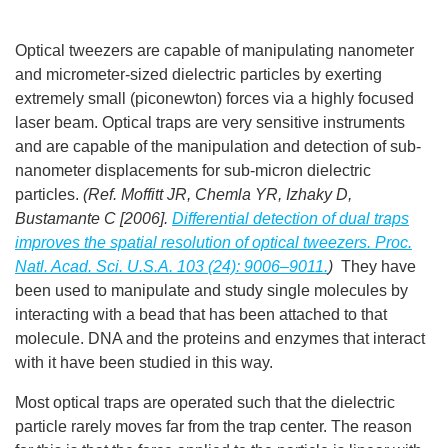
Optical tweezers are capable of manipulating nanometer
and micrometer-sized dielectric particles by exerting
extremely small (piconewton) forces via a highly focused
laser beam. Optical traps are very sensitive instruments
and are capable of the manipulation and detection of sub-
nanometer displacements for sub-micron dielectric
particles.
(Ref. Moffitt JR, Chemla YR, Izhaky D,
Bustamante C [2006].
Differential detection of dual traps
improves the spatial resolution of optical tweezers. Proc.
Natl. Acad. Sci. U.S.A. 103 (24): 9006–9011.
)
They have
been used to manipulate and study single molecules by
interacting with a bead that has been attached to that
molecule. DNA and the proteins and enzymes that interact
with it have been studied in this way.
Most optical traps are operated such that the dielectric
particle rarely moves far from the trap center. The reason