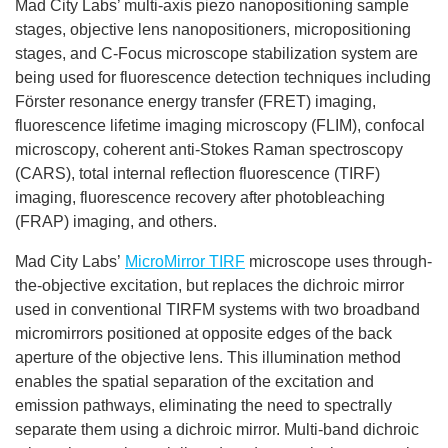
Mad City Labs’ multi-axis piezo nanopositioning sample
stages, objective lens nanopositioners, micropositioning
stages, and C-Focus microscope stabilization system are
being used for fluorescence detection techniques including
Förster resonance energy transfer (FRET) imaging,
fluorescence lifetime imaging microscopy (FLIM), confocal
microscopy, coherent anti-Stokes Raman spectroscopy
(CARS), total internal reflection fluorescence (TIRF)
imaging, fluorescence recovery after photobleaching
(FRAP) imaging, and others.
Mad City Labs’
MicroMirror TIRF
microscope uses through-
the-objective excitation, but replaces the dichroic mirror
used in conventional TIRFM systems with two broadband
micromirrors positioned at opposite edges of the back
aperture of the objective lens. This illumination method
enables the spatial separation of the excitation and
emission pathways, eliminating the need to spectrally
separate them using a dichroic mirror. Multi-band dichroic