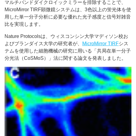
マルチバンドダイクロイックミラーを排除することで、
MicroMirror TIRF顕微鏡システムは、3色以上の蛍光体を使
用した単一分子分析に必要な優れた光子感度と信号対雑音
比を実現します。
Nature Protocolsは、ウィスコンシン大学マディソン校お
よびブランダイス大学の研究者が、
MicroMirror TIRF
シス
テムを使用した細胞機械の研究に用いる「共局在単一分子
分光法（CoSMoS）」法に関する論文を発表しました。