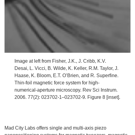
Image at left from Fisher, J.K., J. Cribb, K.V.
Desai, L. Vicci, B. Wilde, K. Keller, R.M. Taylor, J.
Haase, K. Bloom, E.T. O’Brien, and R. Superfine.
Thin-foil magnetic force system for high-
numerical-aperture microscopy. Rev Sci Instrum.
2006. 77(2): 023702-1–023702-9. Figure 8 [inset].
Mad City Labs offers single and multi-axis piezo