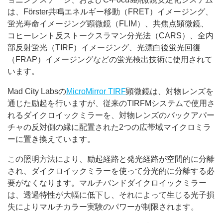
は、Förster共鳴エネルギー移動（FRET）イメージング、
蛍光寿命イメージング顕微鏡（FLIM）、共焦点顕微鏡、
コヒーレント反ストークスラマン分光法（CARS）、全内
部反射蛍光（TIRF）イメージング、光漂白後蛍光回復
（FRAP）イメージングなどの蛍光検出技術に使用されて
います。
Mad City Labsの
MicroMirror TIRF
顕微鏡は、対物レンズを
通じた励起を行いますが、従来のTIRFMシステムで使用さ
れるダイクロイックミラーを、対物レンズのバックアパー
チャの反対側の縁に配置された2つの広帯域マイクロミラ
ーに置き換えています。
この照明方法により、励起経路と発光経路が空間的に分離
され、ダイクロイックミラーを使って分光的に分離する必
要がなくなります。マルチバンドダイクロイックミラー
は、透過特性が大幅に低下し、それによって生じる光子損
失によりマルチカラー実験のパワーが制限されます。