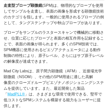
走査型プローブ顕微鏡
(SPM)は、物理的なプローブを使用
してサンプルを走査し、表面の画像を形成する顕微鏡技術
のカテゴリを指します。一般的に使用されるプローブの例
として、タングステンチップや秋山プローブがあります。
プローブをサンプルのラスタースキャンで機械的に移動さ
せ、位置に応じたプローブと表面の相互作用を記録するこ
とで、表面の画像が得られます。多くのSPM技術では、
SPM機器に使用されるピエゾアクチュエータによる動作
制御の特性により、原子レベル、さらにはサブ原子レベル
の解像度が達成できます。
Mad City Labsは、原子間力顕微鏡（AFM）、近接場光学
顕微鏡（NSOM）、その他のSPM用途に適した高解
像度のクローズドループピエゾナノポジショニングシステ
ムを提供しています。また、最近開発した製品
「
MadPLL®
」は、さまざまな環境で使用できる、堅牢で
低コストなSPMシステムを構築する能力をユーザーに提
供します。