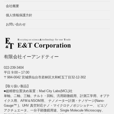
会社概要
個人情報保護方針
お問い合わせ
有限会社イーアンドティー
022-239-3404
平日 9:00～17:00
〒984-0042 宮城県仙台市若林区大和町五丁目32-12-302
【取り扱い製品】
■超精密位置決め装置：Mad City Labs(MCL)社
単軸、二軸、三軸、チルト・回転、汎用顕微鏡用、計測工学用、オプテ
イクス用、AFM＆NSOM用、 ナノメーター計測・ナノゲージ(Nano-
Gauge™ )、UHV 真空対応ナノ・マイクロナノポジショナー、 ピエゾ
アクチュエータ、一分子顕微鏡用途、Single Molecule Microscopy、