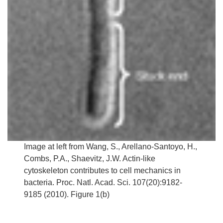
Image at left from Wang, S., Arellano-Santoyo, H.,
Combs, P.A., Shaevitz, J.W. Actin-like
cytoskeleton contributes to cell mechanics in
bacteria. Proc. Natl. Acad. Sci. 107(20):9182-
9185 (2010). Figure 1(b)