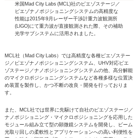
米国Mad City Labs (MCL)社のピエゾステージ／
ピエゾナノポジショニングシステムの高精度な
性能は2015年9月レーザー干渉計重力波観測所
(LIGO)にて重力波が直接観測された際、その補助
光学サブシステムに活用されました。
MCL社（Mad City Labs）では高精度な各種ピエゾステー
ジ／ピエゾナノポジショニングシステム、UHV対応ピエ
ゾステージ／ナノポジショニングシステムの他、高分解能
のマイクロポジショニングシステムなど各種多様な位置決
め装置を製作し、かつ不断の改良・開発を行っておりま
す。
また、MCL社では世界に先駆けて自社のピエゾステージ／
ナノポジショニング・マイクロポジショニングを応用した
モジュール組み立て型の顕微鏡システムを開発し、ビーム
光取り回しの柔軟性とアプリケーションへの高い利便性を