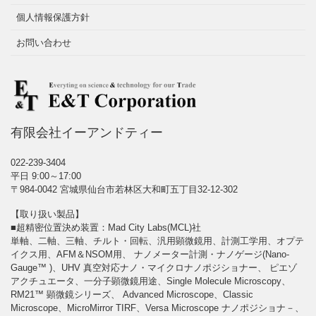
個人情報保護方針
お問い合わせ
有限会社イーアンドティー
022-239-3404
平日 9:00～17:00
〒984-0042 宮城県仙台市若林区大和町五丁目32-12-302
【取り扱い製品】
■超精密位置決め装置：Mad City Labs(MCL)社
単軸、二軸、三軸、チルト・回転、汎用顕微鏡用、計測工学用、オプテ
イクス用、AFM＆NSOM用、 ナノメーター計測・ナノゲージ(Nano-
Gauge™ )、UHV 真空対応ナノ・マイクロナノポジショナー、 ピエゾ
アクチュエータ、一分子顕微鏡用途、Single Molecule Microscopy、
RM21™ 顕微鏡シリーズ、 Advanced Microscope、Classic
Microscope、MicroMirror TIRF、Versa Microscope ナノポジショナ－、