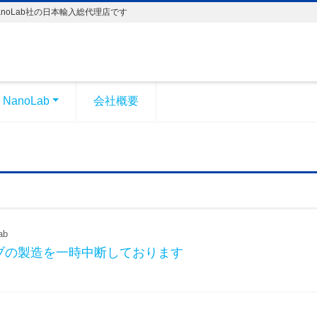
び NanoLab社の日本輸入総代理店です
NanoLab
会社概要
ab
ブの製造を一時中断しております