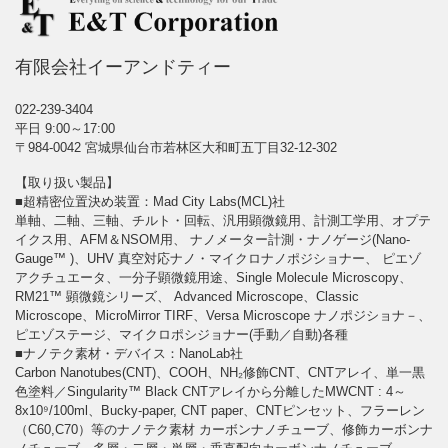
有限会社イーアンドティー
022-239-3404
平日 9:00～17:00
〒984-0042 宮城県仙台市若林区大和町五丁目32-12-302
【取り扱い製品】
■超精密位置決め装置：Mad City Labs(MCL)社
単軸、二軸、三軸、チルト・回転、汎用顕微鏡用、計測工学用、オプテ
イクス用、AFM＆NSOM用、 ナノメーター計測・ナノゲージ(Nano-
Gauge™ )、UHV 真空対応ナノ・マイクロナノポジショナー、 ピエゾ
アクチュエータ、一分子顕微鏡用途、Single Molecule Microscopy、
RM21™ 顕微鏡シリーズ、 Advanced Microscope、Classic
Microscope、MicroMirror TIRF、Versa Microscope ナノポジショナ－、
ピエゾステージ、マイクロポシジョナー(手動／自動)各種
■ナノテク素材・デバイス：NanoLab社
Carbon Nanotubes(CNT)、COOH、NH₂修飾CNT、CNTアレイ、単一黒
色塗料／Singularity™ Black CNTアレイから分離したMWCNT : 4～
8x10⁹/100ml、Bucky-paper, CNT paper、CNTピンセット、フラーレン
（C60,C70）等のナノテク素材 カーボンナノチューブ、修飾カーボンナ